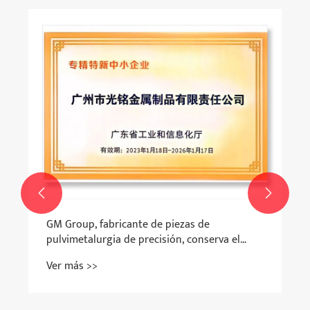


GM Group, fabricante de piezas de
pulvimetalurgia de precisión, conserva el
título de empresa provincial "especializada e
Ver más >>
innovadora"