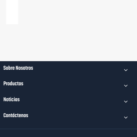
de Cantón, mostrando piezas de
pulvimetalurgia de precisión
Ver más >>
Sobre Nosotros
Productos
Noticias
Contáctenos