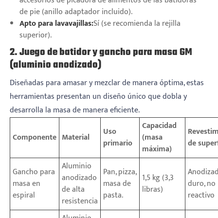
accesorios de picadora de alimentos de las batidoras
de pie (anillo adaptador incluido).
Apto para lavavajillas:
Sí (se recomienda la rejilla
superior).
2. Juego de batidor y gancho para masa GM
(aluminio anodizado)
Diseñadas para amasar y mezclar de manera óptima, estas
herramientas presentan un diseño único que dobla y
desarrolla la masa de manera eficiente.
Capacidad
Uso
Revestim
Componente
Material
(masa
primario
de superf
máxima)
Aluminio
Gancho para
Pan, pizza,
Anodiza
anodizado
1,5 kg (3,3
masa en
masa de
duro, no
de alta
libras)
espiral
pasta.
reactivo
resistencia