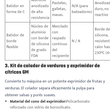
Aluminio
Pasteles,
Anodiza
Batidor en
anodizado
N/A (para
galletas,
duro, no
forma de C
de alta
bateadores)
masas.
reactivo
resistencia
Núcleo de
Mezclado
Borde de
aluminio
con
Batidor de
silicona,
con borde
raspado
borde
N / A
resistent
de silicona
continuo
flexible
calor ha
de grado
del
230°C (4
FDA
recipiente
3. Kit de colador de verduras y exprimidor de
cítricos GM
Convierte tu máquina en un potente exprimidor de frutas y
verduras. El colador separa eficazmente la pulpa para
obtener salsas y purés suaves.
Material del cono del exprimidor:
Policarbonato
reforzado con vidrio de borosilicato.